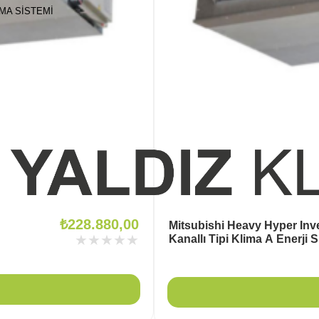
MA SISTEMI
₺
228.880,00
Mitsubishi Heavy Hyper Inve
★★★★★
Kanallı Tipi Klima A Enerji Sı