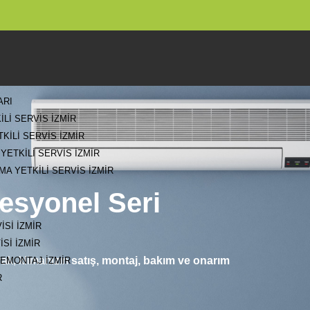
ARI
ILI SERVIS İZMIR
KILI SERVIS İZMIR
 YETKILI SERVIS İZMIR
A YETKILI SERVIS İZMIR
esyonel Seri
ISI İZMIR
ISI İZMIR
rak, klimanızın
satış, montaj, bakım ve onarım
DEMONTAJ İZMIR
R