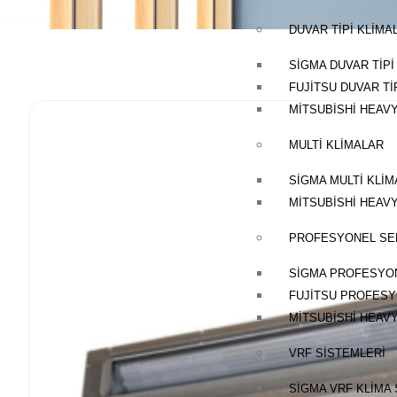
DUVAR TIPI KLIMA
SIGMA DUVAR TIPI
FUJITSU DUVAR TI
MITSUBISHI HEAVY
MULTI KLIMALAR
SIGMA MULTI KLI
MITSUBISHI HEAVY
PROFESYONEL SER
SIGMA PROFESYON
FUJITSU PROFESY
MITSUBISHI HEAV
VRF SISTEMLERI
SIGMA VRF KLIMA 