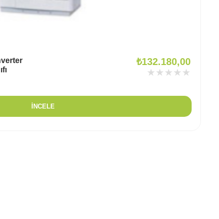
verter
₺
132.180,00
fı
★★★★★
İNCELE