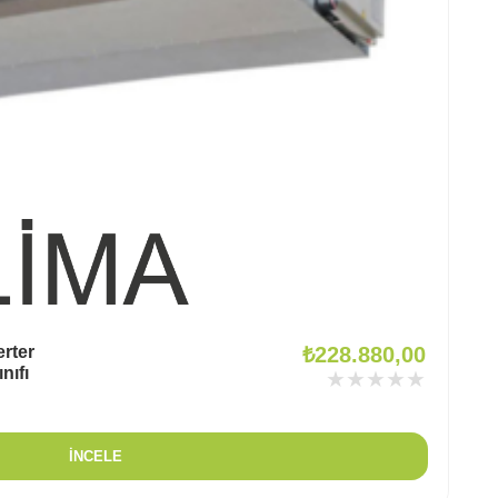
rter
₺
228.880,00
nıfı
★★★★★
İNCELE