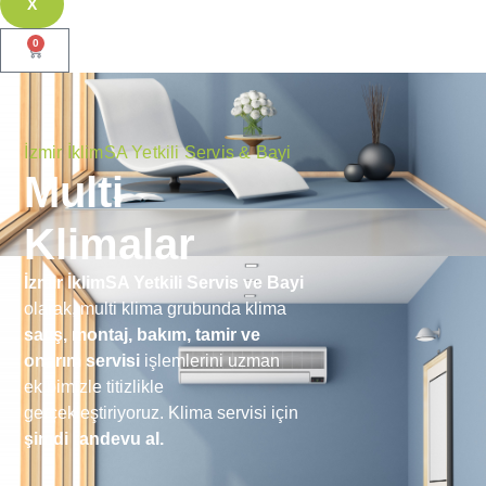
X
0
İzmir İklimSA Yetkili Servis & Bayi
Multi
Klimalar
İzmir İklimSA Yetkili Servis ve Bayi
olarak, multi klima grubunda klima
satış, montaj, bakım, tamir ve
onarım servisi
işlemlerini uzman
ekibimizle titizlikle
gerçekleştiriyoruz. Klima servisi için
şimdi randevu al.