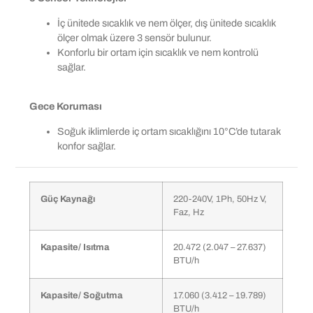
İç ünitede sıcaklık ve nem ölçer, dış ünitede sıcaklık
ölçer olmak üzere 3 sensör bulunur.
Konforlu bir ortam için sıcaklık ve nem kontrolü
sağlar.
Gece Koruması
Soğuk iklimlerde iç ortam sıcaklığını 10°C’de tutarak
konfor sağlar.
Güç Kaynağı
220-240V, 1Ph, 50Hz V,
Faz, Hz
Kapasite/ Isıtma
20.472 (2.047 – 27.637)
BTU/h
Kapasite/ Soğutma
17.060 (3.412 – 19.789)
BTU/h