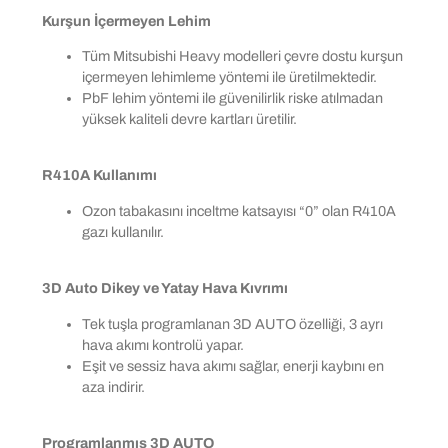
Kurşun İçermeyen Lehim
Tüm Mitsubishi Heavy modelleri çevre dostu kurşun
içermeyen lehimleme yöntemi ile üretilmektedir.
PbF lehim yöntemi ile güvenilirlik riske atılmadan
yüksek kaliteli devre kartları üretilir.
R410A Kullanımı
Ozon tabakasını inceltme katsayısı “0” olan R410A
gazı kullanılır.
3D Auto Dikey ve Yatay Hava Kıvrımı
Tek tuşla programlanan 3D AUTO özelliği, 3 ayrı
hava akımı kontrolü yapar.
Eşit ve sessiz hava akımı sağlar, enerji kaybını en
aza indirir.
Programlanmış 3D AUTO