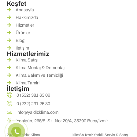
Keşfet
Anasayfa
Hakkımızda
Hizmetler
Ürünler
Blog
İletişim
Hizmetlerimiz
Klima Satışı
Klima Montaj & Demontaj
Klima Bakım ve Temizliği
Klima Tamiri
İletişim
0 (532) 381 63 06
0 (232) 231 25 30
info@yaldizklima.com
Yenigün, 265/8. Sk. No: 29/A, 35390 Buca/İzmir
2026 © Yaldız Klima
İklimSA İzmir Yetkili Servis & Satış