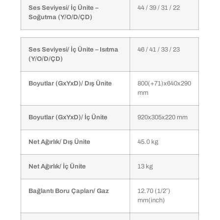
Ses Seviyesi/ İç Ünite –
44 / 39 / 31 / 22
Soğutma (Y/O/D/ÇD)
Ses Seviyesi/ İç Ünite – Isıtma
46 / 41 / 33 / 23
(Y/O/D/ÇD)
Boyutlar (GxYxD)/ Dış Ünite
800(+71)x640x290
mm
Boyutlar (GxYxD)/ İç Ünite
920x305x220 mm
Net Ağırlık/ Dış Ünite
45.0 kg
Net Ağırlık/ İç Ünite
13 kg
Bağlantı Boru Çapları/ Gaz
12.70 (1/2″)
mm(inch)